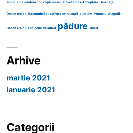
audio
cine suntem noi
copii
desen
Devoțiuna e Acceptare - Asana(e) -
Desen creion
Episoade Educative pentru copii
plantăm
Procesul Alegerii -
pădure
Desen creion
Proiectul de suflet
sunet
Arhive
martie 2021
ianuarie 2021
Categorii