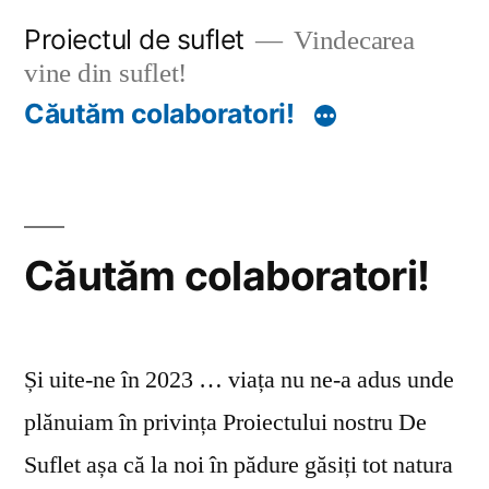
Sari
Proiectul de suflet
Vindecarea
la
vine din suflet!
conținut
Căutăm colaboratori!
Căutăm colaboratori!
Și uite-ne în 2023 … viața nu ne-a adus unde
plănuiam în privința Proiectului nostru De
Suflet așa că la noi în pădure găsiți tot natura