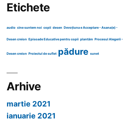
Etichete
audio
cine suntem noi
copii
desen
Devoțiuna e Acceptare - Asana(e) -
Desen creion
Episoade Educative pentru copii
plantăm
Procesul Alegerii -
pădure
Desen creion
Proiectul de suflet
sunet
Arhive
martie 2021
ianuarie 2021