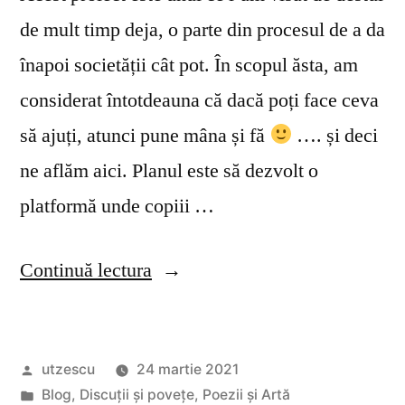
de mult timp deja, o parte din procesul de a da
înapoi societății cât pot. În scopul ăsta, am
considerat întotdeauna că dacă poți face ceva
să ajuți, atunci pune mâna și fă
…. și deci
ne aflăm aici. Planul este să dezvolt o
platformă unde copiii …
„Proiect
Continuă lectura
Episoade
Educative
Publicat
utzescu
24 martie 2021
pentru
de
Publicat
Blog
,
Discuții și povețe
,
Poezii și Artă