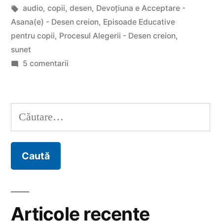
copii”
în
Etichete:
audio
,
copii
,
desen
,
Devoțiuna e Acceptare -
Asana(e) - Desen creion
,
Episoade Educative
pentru copii
,
Procesul Alegerii - Desen creion
,
sunet
la
5 comentarii
Proiect
Episoade
Educative
Caută
pentru
după:
copii
Articole recente