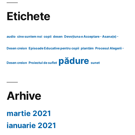
Etichete
audio
cine suntem noi
copii
desen
Devoțiuna e Acceptare - Asana(e) -
Desen creion
Episoade Educative pentru copii
plantăm
Procesul Alegerii -
pădure
Desen creion
Proiectul de suflet
sunet
Arhive
martie 2021
ianuarie 2021