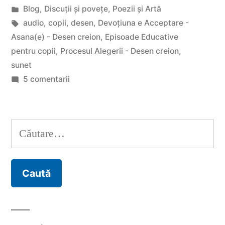
de
Publicat
Blog
,
Discuții și povețe
,
Poezii și Artă
copii”
în
Etichete:
audio
,
copii
,
desen
,
Devoțiuna e Acceptare -
Asana(e) - Desen creion
,
Episoade Educative
pentru copii
,
Procesul Alegerii - Desen creion
,
sunet
la
5 comentarii
Proiect
Episoade
Educative
Caută
pentru
după:
copii