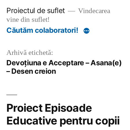
Sari
Proiectul de suflet
Vindecarea
la
vine din suflet!
conținut
Căutăm colaboratori!
Arhivă etichetă:
Devoțiuna e Acceptare – Asana(e)
– Desen creion
Proiect Episoade
Educative pentru copii