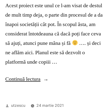
Acest proiect este unul ce l-am visat de destul
de mult timp deja, o parte din procesul de a da
înapoi societății cât pot. În scopul ăsta, am
considerat întotdeauna că dacă poți face ceva
să ajuți, atunci pune mâna și fă
…. și deci
ne aflăm aici. Planul este să dezvolt o
platformă unde copiii …
„Proiect
Continuă lectura
Episoade
Educative
Publicat
utzescu
24 martie 2021
pentru